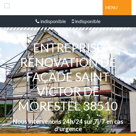
MENU
indisponible
indisponible
ENTREPRISE
RÉNOVATION DE
FAÇADE SAINT
VICTOR DE
MORESTEL 38510
Nous intervenons 24h/24 sur 7j/7 en cas
d'urgence