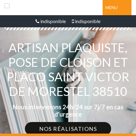
MENU
indisponible
indisponible
ARTISAN PLAQUISTE,
POSE DE CLOISON ET
PLACO SAINT VICTOR
DE MORESTEL 38510
Nous intervenons 24h/24 sur 7j/7 en cas
d'urgence
NOS RÉALISATIONS