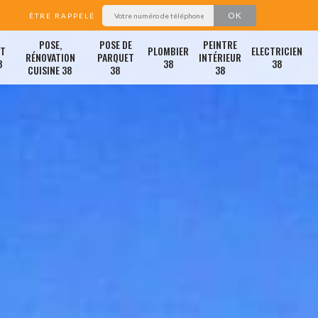
ÊTRE RAPPELÉ
POSE,
POSE DE
PEINTRE
ET
PLOMBIER
ELECTRICIEN
RÉNOVATION
PARQUET
INTÉRIEUR
8
38
38
CUISINE 38
38
38