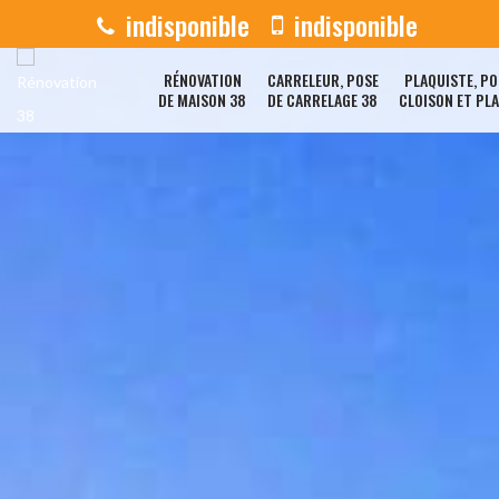
indisponible
indisponible
RÉNOVATION
CARRELEUR, POSE
PLAQUISTE, PO
DE MAISON 38
DE CARRELAGE 38
CLOISON ET PL