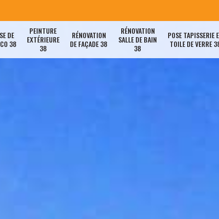
PEINTURE
RÉNOVATION
SE DE
RÉNOVATION
POSE TAPISSERIE 
EXTÉRIEURE
SALLE DE BAIN
ACO 38
DE FAÇADE 38
TOILE DE VERRE 3
38
38