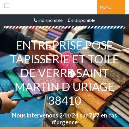
MENU
indisponible
indisponible
ENTREPRISE POSE
TAPISSERIE ET TOILE
DE VERRE SAINT
MARTIN D URIAGE
38410
Nous intervenons 24h/24 sur 7j/7 en cas
d'urgence