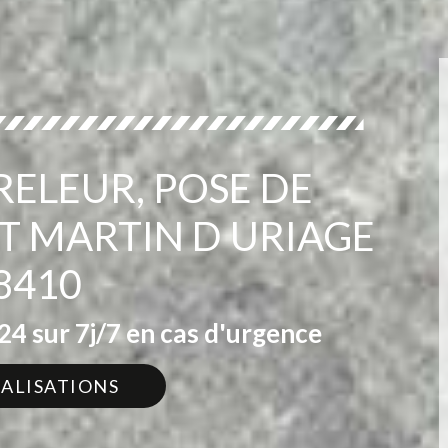
RELEUR, POSE DE
T MARTIN D URIAGE
8410
4 sur 7j/7 en cas d'urgence
ÉALISATIONS