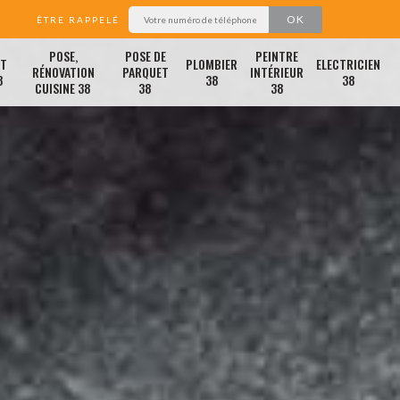
ÊTRE RAPPELÉ
POSE,
POSE DE
PEINTRE
ET
PLOMBIER
ELECTRICIEN
RÉNOVATION
PARQUET
INTÉRIEUR
8
38
38
CUISINE 38
38
38