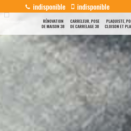
indisponible
indisponible
RÉNOVATION
CARRELEUR, POSE
PLAQUISTE, PO
DE MAISON 38
DE CARRELAGE 38
CLOISON ET PL