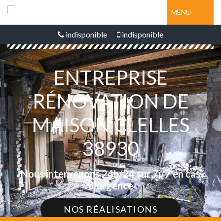
MENU
indisponible
indisponible
ENTREPRISE
RÉNOVATION DE
MAISON CLELLES
38930
Nous intervenons 24h/24 sur 7j/7 en cas
d'urgence
NOS RÉALISATIONS