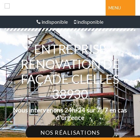
MENU
indisponible
indisponible
ENTREPRISE
RÉNOVATION DE
FAÇADE CLELLES
38930
Nous intervenons 24h/24 sur 7j/7 en cas
d'urgence
NOS RÉALISATIONS