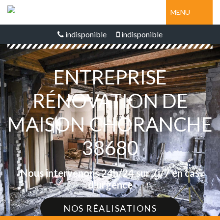
MENU
indisponible
indisponible
ENTREPRISE
RÉNOVATION DE
MAISON CHORANCHE
38680
Nous intervenons 24h/24 sur 7j/7 en cas
d'urgence
NOS RÉALISATIONS