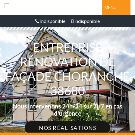
MENU
indisponible
indisponible
ENTREPRISE
RÉNOVATION DE
FAÇADE CHORANCHE
38680
Nous intervenons 24h/24 sur 7j/7 en cas
d'urgence
NOS RÉALISATIONS