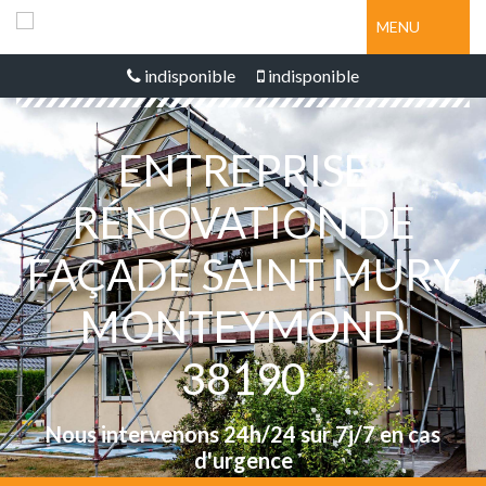
MENU
indisponible
indisponible
ENTREPRISE
RÉNOVATION DE
FAÇADE SAINT MURY
MONTEYMOND
38190
Nous intervenons 24h/24 sur 7j/7 en cas
d'urgence