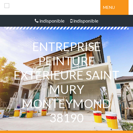
MENU
indisponible
indisponible
ENTREPRISE
PEINTURE
EXTÉRIEURE SAINT
MURY
MONTEYMOND
38190
Nous intervenons 24h/24 sur 7j/7 en cas