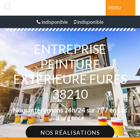
MENU
indisponible
indisponible
ENTREPRISE
PEINTURE
EXTÉRIEURE FURES
38210
Nous intervenons 24h/24 sur 7j/7 en cas
d'urgence
NOS RÉALISATIONS