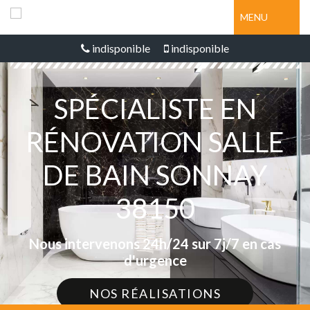
MENU
indisponible
indisponible
SPÉCIALISTE EN
RÉNOVATION SALLE
DE BAIN SONNAY
38150
Nous intervenons 24h/24 sur 7j/7 en cas
d'urgence
NOS RÉALISATIONS