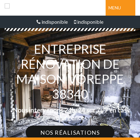
MENU
indisponible
indisponible
ENTREPRISE
RÉNOVATION DE
MAISON VOREPPE
38340
Nous intervenons 24h/24 sur 7j/7 en cas
d'urgence
NOS RÉALISATIONS