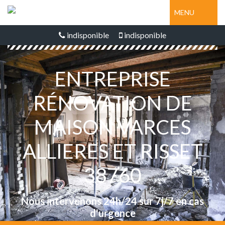
MENU
indisponible
indisponible
ENTREPRISE
RÉNOVATION DE
MAISON VARCES
ALLIERES ET RISSET
38760
Nous intervenons 24h/24 sur 7j/7 en cas
d'urgence