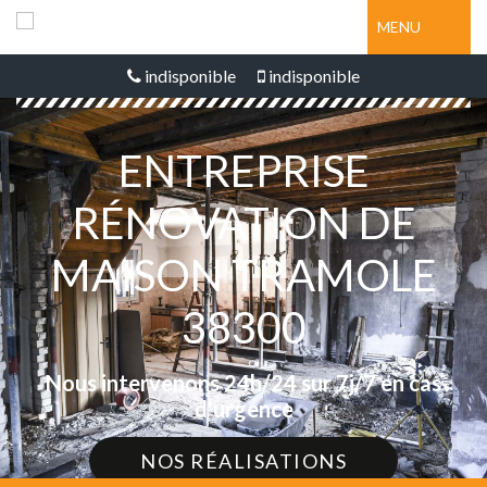
MENU
indisponible
indisponible
ENTREPRISE
RÉNOVATION DE
MAISON TRAMOLE
38300
Nous intervenons 24h/24 sur 7j/7 en cas
d'urgence
NOS RÉALISATIONS