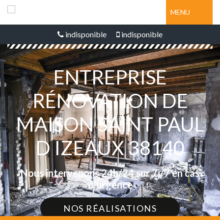
MENU
indisponible
indisponible
ENTREPRISE
RÉNOVATION DE
MAISON SAINT PAUL
D IZEAUX 38140
Nous intervenons 24h/24 sur 7j/7 en cas
d'urgence
NOS RÉALISATIONS