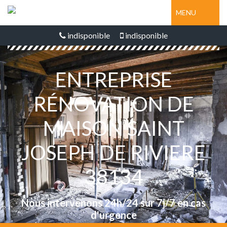
MENU
indisponible
indisponible
ENTREPRISE
RÉNOVATION DE
MAISON SAINT
JOSEPH DE RIVIERE
38134
Nous intervenons 24h/24 sur 7j/7 en cas
d'urgence