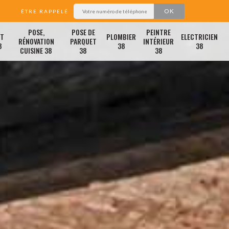
ÊTRE RAPPELÉ
POSE,
POSE DE
PEINTRE
ET
PLOMBIER
ELECTRICIEN
RÉNOVATION
PARQUET
INTÉRIEUR
8
38
38
CUISINE 38
38
38