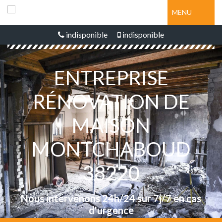
MENU
indisponible
indisponible
ENTREPRISE
RÉNOVATION DE
MAISON
MONTCHABOUD
38220
Nous intervenons 24h/24 sur 7j/7 en cas
d'urgence