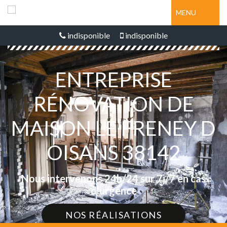
MENU
indisponible
indisponible
ENTREPRISE
RÉNOVATION DE
MAISON LE FRENEY D
OISANS 38142
Nous intervenons 24h/24 sur 7j/7 en cas
d'urgence
NOS RÉALISATIONS