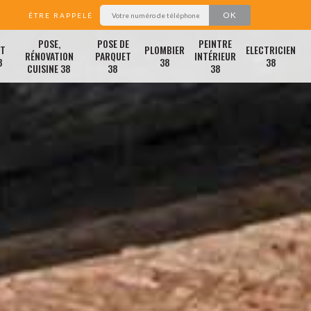
ÊTRE RAPPELÉ
POSE,
POSE DE
PEINTRE
ET
PLOMBIER
ELECTRICIEN
RÉNOVATION
PARQUET
INTÉRIEUR
8
38
38
CUISINE 38
38
38