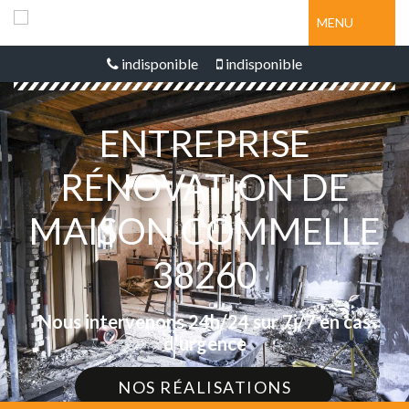
MENU
indisponible
indisponible
ENTREPRISE
RÉNOVATION DE
MAISON COMMELLE
38260
Nous intervenons 24h/24 sur 7j/7 en cas
d'urgence
NOS RÉALISATIONS