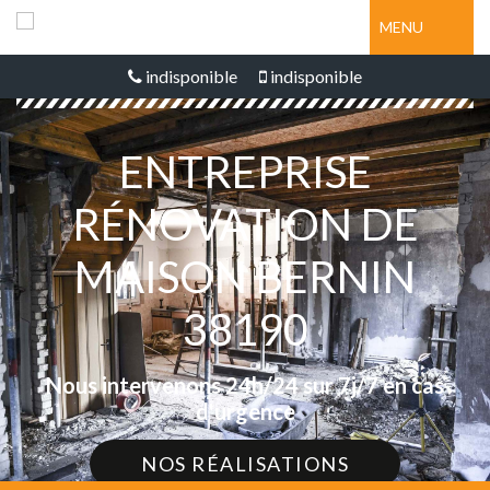
MENU
indisponible
indisponible
ENTREPRISE
RÉNOVATION DE
MAISON BERNIN
38190
Nous intervenons 24h/24 sur 7j/7 en cas
d'urgence
NOS RÉALISATIONS