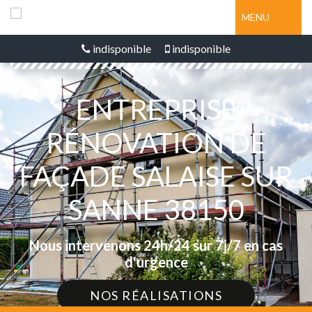
MENU
indisponible
indisponible
ENTREPRISE
RÉNOVATION DE
FAÇADE SALAISE SUR
SANNE 38150
Nous intervenons 24h/24 sur 7j/7 en cas
d'urgence
NOS RÉALISATIONS