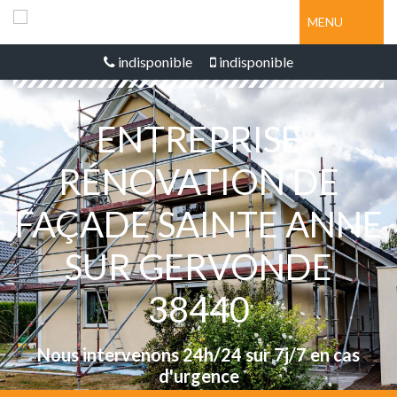
MENU
indisponible
indisponible
ENTREPRISE
RÉNOVATION DE
FAÇADE SAINTE ANNE
SUR GERVONDE
38440
Nous intervenons 24h/24 sur 7j/7 en cas
d'urgence