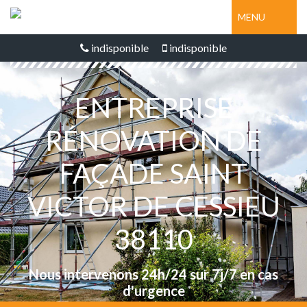
MENU
indisponible
indisponible
ENTREPRISE
RÉNOVATION DE
FAÇADE SAINT
VICTOR DE CESSIEU
38110
Nous intervenons 24h/24 sur 7j/7 en cas
d'urgence