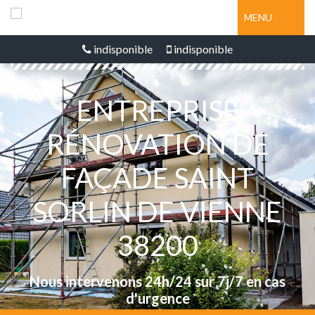
MENU
indisponible
indisponible
ENTREPRISE
RÉNOVATION DE
FAÇADE SAINT
SORLIN DE VIENNE
38200
Nous intervenons 24h/24 sur 7j/7 en cas
d'urgence