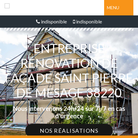
MENU
indisponible
indisponible
ENTREPRISE
RÉNOVATION DE
FAÇADE SAINT PIERRE
DE MESAGE 38220
Nous intervenons 24h/24 sur 7j/7 en cas
d'urgence
NOS RÉALISATIONS