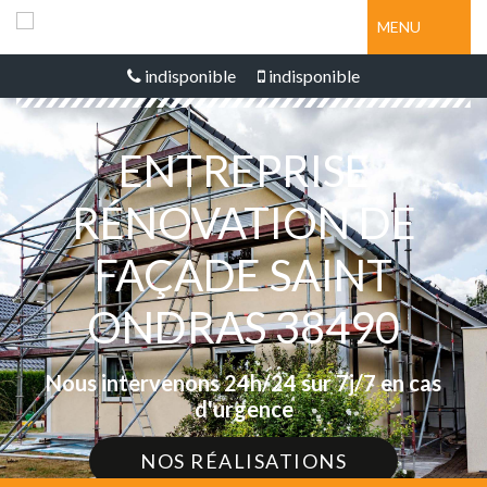
MENU
indisponible
indisponible
ENTREPRISE
RÉNOVATION DE
FAÇADE SAINT
ONDRAS 38490
Nous intervenons 24h/24 sur 7j/7 en cas
d'urgence
NOS RÉALISATIONS