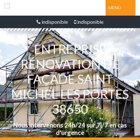
MENU
indisponible
indisponible
ENTREPRISE
RÉNOVATION DE
FAÇADE SAINT
MICHEL LES PORTES
38650
Nous intervenons 24h/24 sur 7j/7 en cas
d'urgence