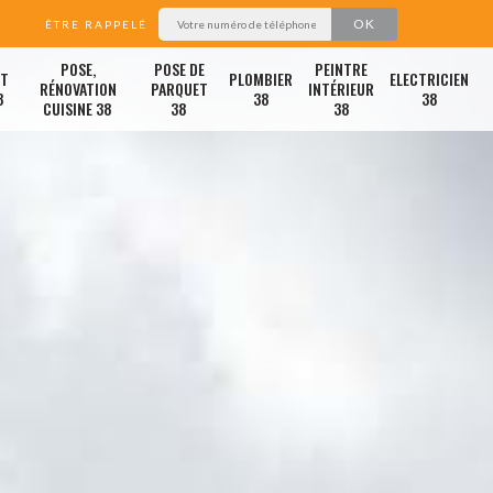
ÊTRE RAPPELÉ
POSE,
POSE DE
PEINTRE
ET
PLOMBIER
ELECTRICIEN
RÉNOVATION
PARQUET
INTÉRIEUR
8
38
38
CUISINE 38
38
38