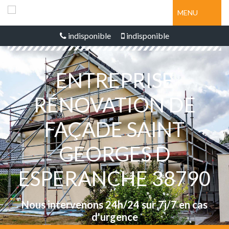
MENU
indisponible
indisponible
ENTREPRISE
RÉNOVATION DE
FAÇADE SAINT
GEORGES D
ESPERANCHE 38790
Nous intervenons 24h/24 sur 7j/7 en cas
d'urgence