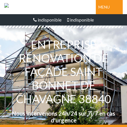
MENU
indisponible
indisponible
ENTREPRISE
RÉNOVATION DE
FAÇADE SAINT
BONNET DE
CHAVAGNE 38840
Nous intervenons 24h/24 sur 7j/7 en cas
d'urgence