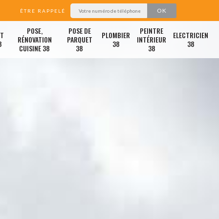
ÊTRE RAPPELÉ
POSE,
POSE DE
PEINTRE
ET
PLOMBIER
ELECTRICIEN
RÉNOVATION
PARQUET
INTÉRIEUR
8
38
38
CUISINE 38
38
38