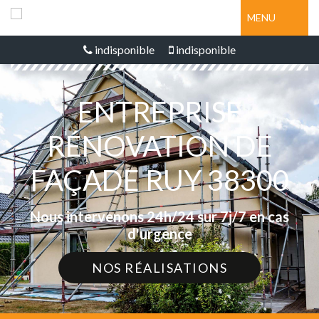
MENU
indisponible
indisponible
ENTREPRISE
RÉNOVATION DE
FAÇADE RUY 38300
Nous intervenons 24h/24 sur 7j/7 en cas
d'urgence
NOS RÉALISATIONS