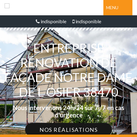
MENU
indisponible
indisponible
ENTREPRISE
RÉNOVATION DE
FAÇADE NOTRE DAME
DE L OSIER 38470
Nous intervenons 24h/24 sur 7j/7 en cas
d'urgence
NOS RÉALISATIONS