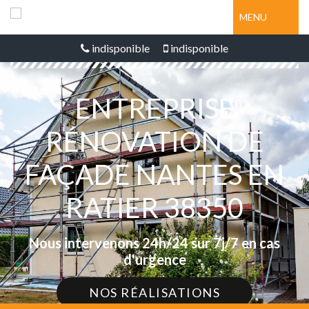
MENU
indisponible
indisponible
ENTREPRISE
RÉNOVATION DE
FAÇADE NANTES EN
RATIER 38350
Nous intervenons 24h/24 sur 7j/7 en cas
d'urgence
NOS RÉALISATIONS