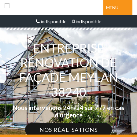
MENU
indisponible
indisponible
ENTREPRISE
RÉNOVATION DE
FAÇADE MEYLAN
38240
Nous intervenons 24h/24 sur 7j/7 en cas
d'urgence
NOS RÉALISATIONS