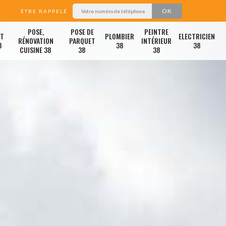
ÊTRE RAPPELÉ
POSE,
POSE DE
PEINTRE
ET
PLOMBIER
ELECTRICIEN
RÉNOVATION
PARQUET
INTÉRIEUR
8
38
38
CUISINE 38
38
38