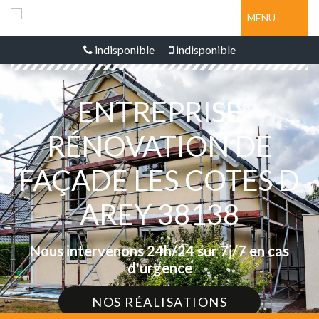
MENU
indisponible
indisponible
ENTREPRISE
RÉNOVATION DE
FAÇADE LES COTES D
AREY 38138
Nous intervenons 24h/24 sur 7j/7 en cas
d'urgence
NOS RÉALISATIONS