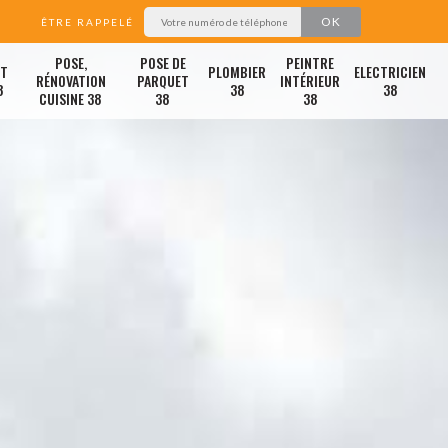
ÊTRE RAPPELÉ
POSE,
POSE DE
PEINTRE
ET
PLOMBIER
ELECTRICIEN
RÉNOVATION
PARQUET
INTÉRIEUR
8
38
38
CUISINE 38
38
38