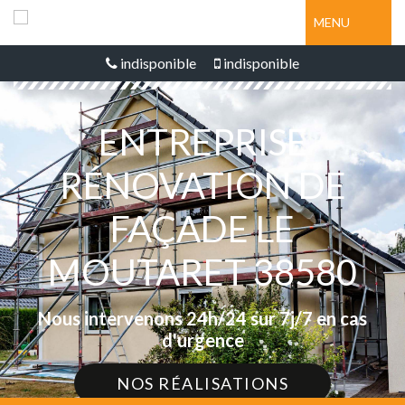
MENU
indisponible
indisponible
ENTREPRISE
RÉNOVATION DE
FAÇADE LE
MOUTARET 38580
Nous intervenons 24h/24 sur 7j/7 en cas
d'urgence
NOS RÉALISATIONS