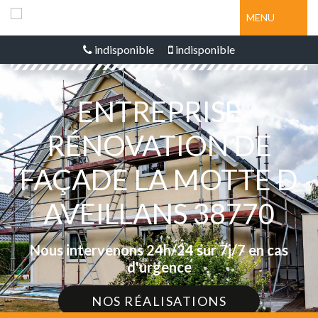
MENU
indisponible
indisponible
ENTREPRISE
RÉNOVATION DE
FAÇADE LA MOTTE D
AVEILLANS 38770
Nous intervenons 24h/24 sur 7j/7 en cas
d'urgence
NOS RÉALISATIONS