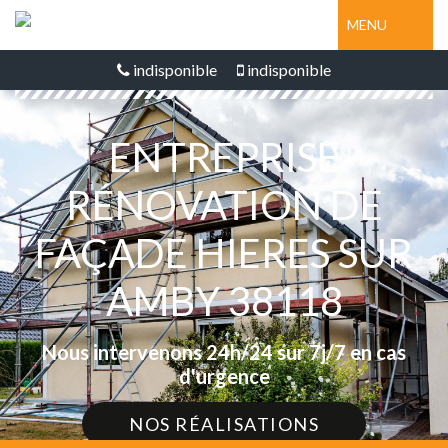
MENU
indisponible
indisponible
ENTREPRISE
RÉNOVATION DE
FAÇADE HIERES SUR
AMBY 38118
Nous intervenons 24h/24 sur 7j/7 en cas
d'urgence
NOS RÉALISATIONS