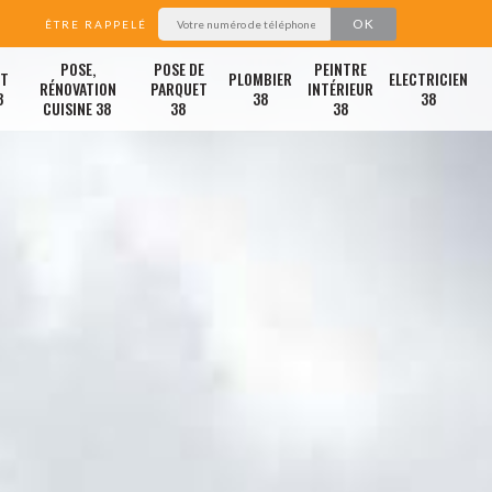
ÊTRE RAPPELÉ
POSE,
POSE DE
PEINTRE
ET
PLOMBIER
ELECTRICIEN
RÉNOVATION
PARQUET
INTÉRIEUR
8
38
38
CUISINE 38
38
38