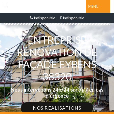
MENU
indisponible
indisponible
ENTREPRISE
RÉNOVATION DE
FAÇADE EYBENS
38320
Nous intervenons 24h/24 sur 7j/7 en cas
d'urgence
NOS RÉALISATIONS