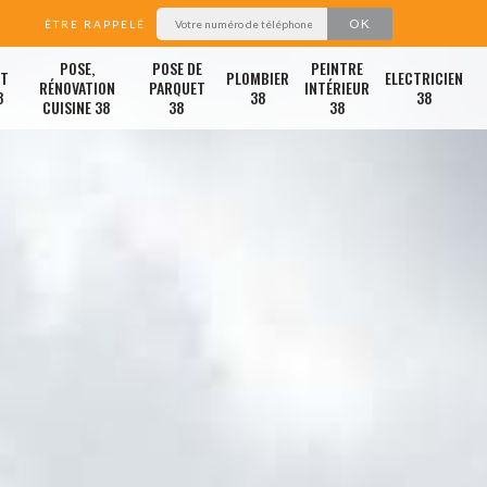
ÊTRE RAPPELÉ
POSE,
POSE DE
PEINTRE
ET
PLOMBIER
ELECTRICIEN
RÉNOVATION
PARQUET
INTÉRIEUR
8
38
38
CUISINE 38
38
38