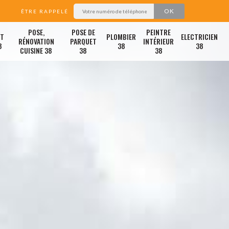
ÊTRE RAPPELÉ
POSE,
POSE DE
PEINTRE
ET
PLOMBIER
ELECTRICIEN
RÉNOVATION
PARQUET
INTÉRIEUR
8
38
38
CUISINE 38
38
38