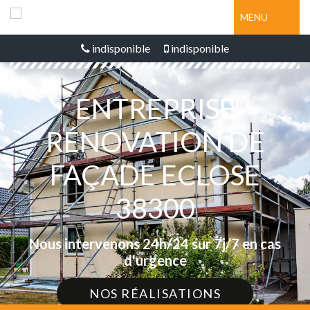
MENU
indisponible
indisponible
ENTREPRISE
RÉNOVATION DE
FAÇADE ECLOSE
38300
Nous intervenons 24h/24 sur 7j/7 en cas
d'urgence
NOS RÉALISATIONS